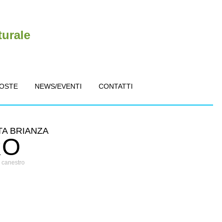
turale
POSTE
NEWS/EVENTI
CONTATTI
TA BRIANZA
RO
 canestro