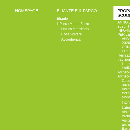
HOMEPAGE
ELIANTE E IL PARCO
PROP
SCUO
Eliante
ANNO S
Il Parco Monte Barro
2026, 
Natura e territorio
INFORM
Cosa visitare
PER L
ANNO
Accoglienza
2026
CON
PRO
I terraz
tradizio
I ter
tradi
Archeol
Archeol
Cacci
arch
Visit
forti
Monte
Intor
Labor
Visit
Arch
Visit
arche
Barr