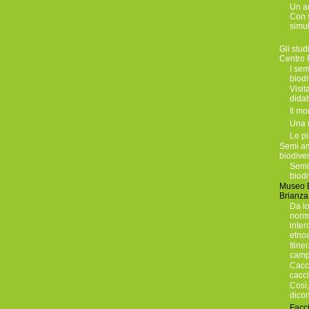
Un a
Con 
simul
Gli stud
Centro 
I sem
biodi
Visit
didat
Il mo
Una m
Le pi
Semi am
biodiver
Semi
biodi
Museo E
Brianza
Da l
norm
inter
etno
Itine
camp
Cacci
cacci
Così,
dico
Facc