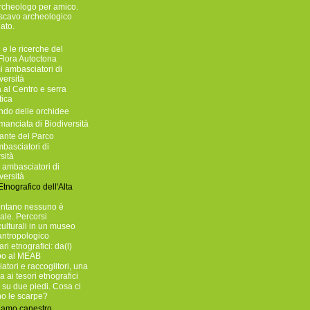
rcheologo per amico.
scavo archeologico
ato.
i e le ricerche del
Flora Autoctona
i ambasciatori di
versità
a al Centro e serra
tica
ndo delle orchidee
anciata di Biodiversità
ante del Parco
basciatori di
sità
 ambasciatori di
versità
tnografico dell'Alta
ontano nessuno è
ale. Percorsi
culturali in un museo
antropologico
rari etnografici: da(l)
o al MEAB
atori e raccoglitori, una
a ai tesori etnografici
 su due piedi. Cosa ci
no le scarpe?
iamo canestro