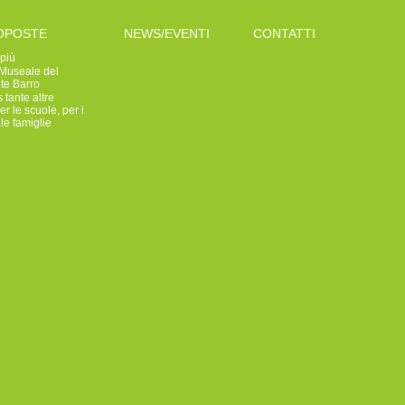
OPOSTE
NEWS/EVENTI
CONTATTI
 più
 Museale del
te Barro
 tante altre
r le scuole, per i
le famiglie