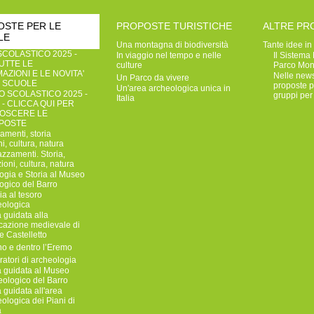
OSTE PER LE
PROPOSTE TURISTICHE
ALTRE PR
LE
Una montagna di biodiversità
Tante idee in
COLASTICO 2025 -
In viaggio nel tempo e nelle
Il Sistema
TUTTE LE
culture
Parco Mon
AZIONI E LE NOVITA'
Nelle news
Un Parco da vivere
E SCUOLE
proposte pe
Un'area archeologica unica in
 SCOLASTICO 2025 -
gruppi per 
Italia
 - CLICCA QUI PER
OSCERE LE
POSTE
zamenti, storia
ni, cultura, natura
razzamenti. Storia,
zioni, cultura, natura
ogia e Storia al Museo
ogico del Barro
a al tesoro
eologica
a guidata alla
ficazione medievale di
 Castelletto
no e dentro l’Eremo
atori di archeologia
a guidata al Museo
eologico del Barro
a guidata all'area
ologica dei Piani di
a