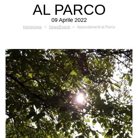
AL PARCO
09 Aprile 2022
Homepage
>
News/Eventi
>
Appuntamenti al Parco