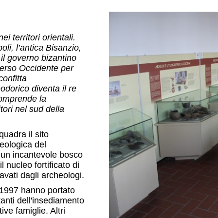
 territori orientali.
li, l’antica Bisanzio,
 il governo bizantino
 verso Occidente per
confitta
dorico diventa il re
 comprende la
ritori nel sud della
quadra il sito
heologica del
 un incantevole bosco
 nucleo fortificato di
avati dagli archeologi.
il 1997 hanno portato
tanti dell'insediamento
tive famiglie. Altri