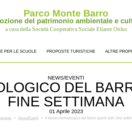
Parco Monte Barro
zione del patrimonio ambientale e cul
a cura della Società Cooperativa Sociale Eliante Onlus
E PER LE SCUOLE
PROPOSTE TURISTICHE
ALTRE PROP
NEWS/EVENTI
LOGICO DEL BARR
FINE SETTIMANA
01 Aprile 2023
mepage
>
News/Eventi
>
Il Museo Archeologico del Barro aperto tutti i fine sett