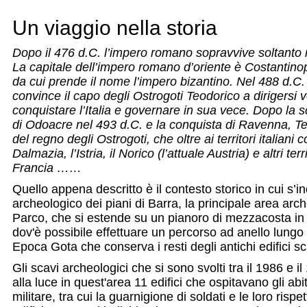
Un viaggio nella storia
Dopo il 476 d.C. l’impero romano sopravvive soltanto nei
La capitale dell’impero romano d’oriente è Costantinopo
da cui prende il nome l’impero bizantino. Nel 488 d.C.
convince il capo degli Ostrogoti Teodorico a dirigersi
conquistare l’Italia e governare in sua vece. Dopo la s
di Odoacre nel 493 d.C. e la conquista di Ravenna, Teo
del regno degli Ostrogoti, che oltre ai territori italiani
Dalmazia, l’Istria, il Norico (l’attuale Austria) e altri ter
Francia ……
Quello appena descritto è il contesto storico in cui s’in
archeologico dei piani di Barra, la principale area arc
Parco, che si estende su un pianoro di mezzacosta in
dov'è possibile effettuare un percorso ad anello lungo il
Epoca Gota che conserva i resti degli antichi edifici sc
Gli scavi archeologici che si sono svolti tra il 1986 e 
alla luce in quest'area 11 edifici che ospitavano gli abi
militare, tra cui la guarnigione di soldati e le loro rispet