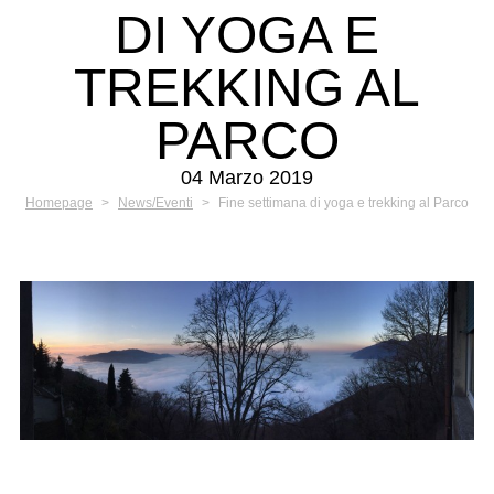
DI YOGA E
TREKKING AL
PARCO
04 Marzo 2019
Homepage
>
News/Eventi
>
Fine settimana di yoga e trekking al Parco